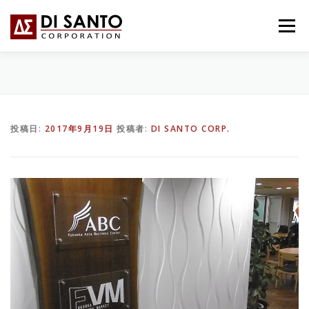
コ
ン
メニュー
テ
ン
ツ
へ
HOME
事業内容
会社概要
BLOG
ス
キ
ッ
投稿日:
2017年9月19日
投稿者:
DI SANTO CORP.
プ
お問い合わせ
ITALIANO