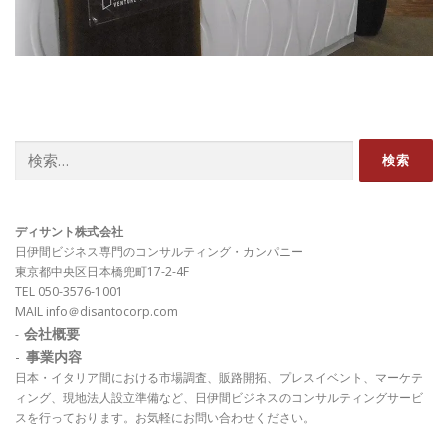
検
索:
ディサント株式会社
日伊間ビジネス専門のコンサルティング・カンパニー
東京都中央区日本橋兜町17-2-4F
TEL 050-3576-1001
MAIL info＠disantocorp.com
会社概要
-
-
事業内容
日本・イタリア間における市場調査、販路開拓、プレスイベント、マーケテ
ィング、現地法人設立準備など、日伊間ビジネスのコンサルティングサービ
スを行っております。お気軽にお問い合わせください。