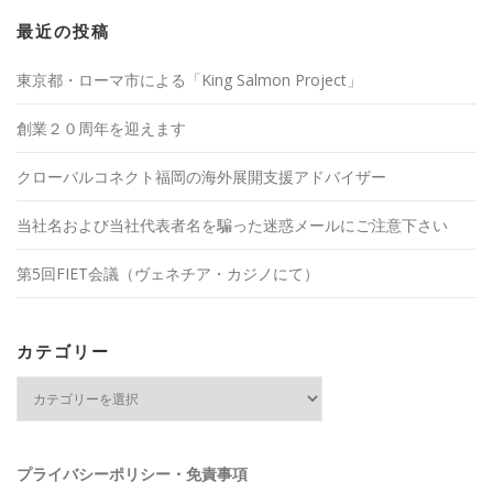
最近の投稿
東京都・ローマ市による「King Salmon Project」
創業２０周年を迎えます
クローバルコネクト福岡の海外展開支援アドバイザー
当社名および当社代表者名を騙った迷惑メールにご注意下さい
第5回FIET会議（ヴェネチア・カジノにて）
カテゴリー
カ
テ
ゴ
リ
ー
プライバシーポリシー・免責事項