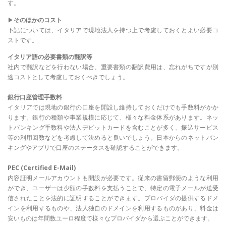
す。
▶
そのほかのコスト
下記については、イタリアで現地法人を持つ上で考慮しておくとよい必要コ
ストです。
イタリア語の必要書類の翻訳等
社内で翻訳などを行わない場合、重要書類の翻訳費用は、忘れがちですが別
途コストとして考慮しておくべきでしょう。
銀行口座管理手数料
イタリアでは現地の銀行の口座を開設し維持しておくだけでも手数料がかか
ります。銀行の種類や事業規模に応じて、様々な料金体系があります。ネッ
トバンキング手数料や法人デビットカードを含むことが多く、振込サービス
等の利用回数などを考慮して決めると良いでしょう。日本からのネットバン
キングやアプリで口座のステータスを確認することができます。
PEC (Certified E-Mail)
内容証明メールアカウントも開設が必要です。従来の書留郵便のような利用
ができ、ユーザーは少額の手数料を支払うことで、特定の電子メールが送受
信されたことを法的に証明することができます。プロバイダの提供するドメ
インを利用するものや、法人独自のドメインを利用するものがあり、料金は
安いものは年間数ユーロ程度で様々なプロバイダから選ぶことができます。