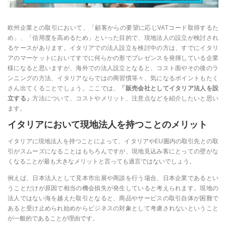
欧州企業との取引において、「顧客からの要望に応じVATコード取得するた
め」、「信用度を高めるため」といった目的で、現地法人の設立が検討され
るケースがあります。イタリアでの法人設立を検討中の方は、すでにイタリ
アのマーケットにおいてすでに何らかの形でプレゼンスを発揮している企業
様になると思いますが、海外での法人設立となると、コスト面やその後のラ
ンニングの方法、イタリアならではの商習慣等々、気になるポイントもたく
さん出てくることでしょう。ここでは、
「販売会社としてイタリア法人を設
立する」
方法について、コストやメリット、注意点などを紹介したいと思い
ます。
イタリアにおいて現地法人を持つことのメリット
イタリアに現地法人を持つことによって、イタリアやEU圏内の取引先との取
引がスムーズになることはもちろんですが、現地見込み客にとっての壁がな
くなることが最も大きなメリットと言っても過言ではないでしょう。
例えば、日本法人として見本市出展や商談を行う場合、日本企業であるとい
うことだけが原因で相当の機会損失が発生していると考えられます。現地の
法人ではない海を越えた取引となると、商品やサービスの取引自体が困難で
あると受け止められ始めからビジネスの対象として考慮されないということ
が一般的であることが理由です。