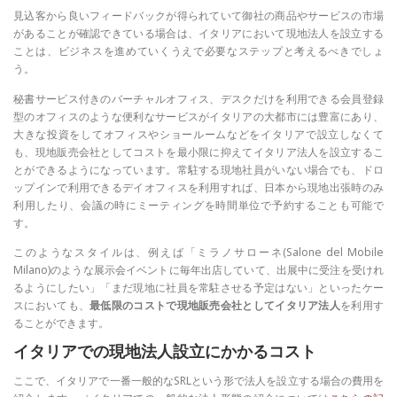
見込客から良いフィードバックが得られていて御社の商品やサービスの市場
があることが確認できている場合は、イタリアにおいて現地法人を設立する
ことは、ビジネスを進めていくうえで必要なステップと考えるべきでしょ
う。
秘書サービス付きのバーチャルオフィス、デスクだけを利用できる会員登録
型のオフィスのような便利なサービスがイタリアの大都市には豊富にあり、
大きな投資をしてオフィスやショールームなどをイタリアで設立しなくて
も、現地販売会社としてコストを最小限に抑えてイタリア法人を設立するこ
とができるようになっています。常駐する現地社員がいない場合でも、ドロ
ップインで利用できるデイオフィスを利用すれば、日本から現地出張時のみ
利用したり、会議の時にミーティングを時間単位で予約することも可能で
す。
このようなスタイルは、例えば「ミラノサローネ(Salone del Mobile
Milano)のような展示会イベントに毎年出店していて、出展中に受注を受けれ
るようにしたい」「まだ現地に社員を常駐させる予定はない」といったケー
スにおいても、
最低限のコストで現地販売会社としてイタリア法人
を利用す
ることができます。
イタリアでの現地法人設立にかかるコスト
ここで、イタリアで一番一般的なSRLという形で法人を設立する場合の費用を