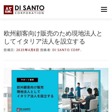
コ
ン
メニュー
テ
ン
ツ
へ
HOME
事業内容
会社概要
BLOG
欧州顧客向け販売のため現地法人と
ス
キ
してイタリア法人を設立する
ッ
プ
お問い合わせ
ITALIANO
投稿日:
2025年4月8日
投稿者:
DI SANTO CORP.