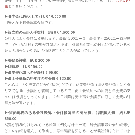
紹介します。（イタリアでの一般的な法人形態の紹介については
こちらの記
事
をご参照ください。）
▶
資本金(目安として) EUR 10,000.00
目安となる最低資本金額です。
▶
設立時の公証人手数料 約EUR 1,500.00
公証人により金額は変動します。最低1500ユーロ、最高で～2500ユーロ程度
で、IVA（VAT税）22%が加算されます。外資系企業への対応に慣れている公
証人の場合はやや高めの価格設定のところが多いでしょう。
▶
登録免許税 EUR 200.00
▶印紙税 EUR 156.00
▶商業登記簿への登録料 € 90.00
▶商工会議所の初年度の年会費 € 120.00
これらは、SRL設立時にかかる税などです。商業登記簿（法人登記簿）はイタ
リアでは商工会議所が管轄しているので、商工会議所への所属と年会費の支
払いは必須となっています。２年目以降は売上高や会議所に応じて会費の計
算方法が違います。
▶
保管義務のある会社帳簿・会計帳簿等の認証費、台帳購入費 約EUR
350.00
補完が義務付けられている帳簿（例えば株主一覧、総会議事録や会計帳簿な
ど）の台帳を購入して作成し、毎年認証を受けることが義務付けられていま