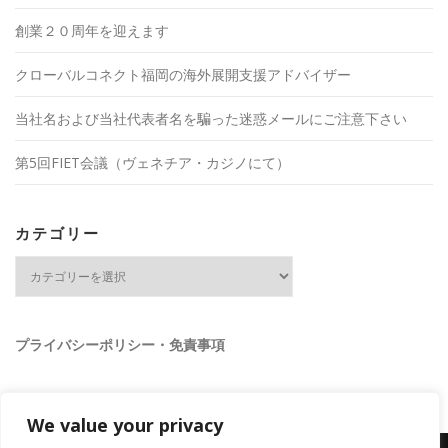
創業２０周年を迎えます
クローバルコネクト福岡の海外展開支援アドバイザー
当社名および当社代表者名を騙った迷惑メールにご注意下さい
第5回FIET会議（ヴェネチア・カジノにて）
カテゴリー
カ
テ
ゴ
リ
ー
プライバシーポリシー・免責事項
We value your privacy