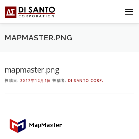
コ
ン
メニュー
テ
ン
ツ
へ
HOME
事業内容
会社概要
BLOG
MAPMASTER.PNG
ス
キ
ッ
プ
お問い合わせ
ITALIANO
mapmaster.png
投稿日:
2017年12月1日
投稿者:
DI SANTO CORP.