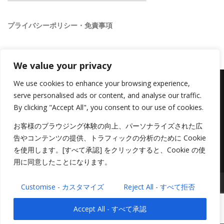
ゴ
リ
ー
プライバシーポリシー・免責事項
We value your privacy
We use cookies to enhance your browsing experience,
serve personalised ads or content, and analyse our traffic.
By clicking "Accept All", you consent to our use of cookies.
FOLLOW US
お客様のブラウジング体験の向上、パーソナライズされた広
告やコンテンツの提供、トラフィックの分析のために Cookie
を使用します。[すべて承認] をクリックすると、Cookie の使
用に同意したことになります。
Customise - カスタマイズ
Reject All - すべて拒否
Copyright ©
ディサント株式会社 Di Santo Corporation
All Rights
Reserved
Accept All - すべて承認