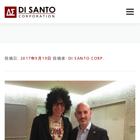
コ
ン
メニュー
テ
ン
ツ
へ
HOME
事業内容
会社概要
BLOG
ス
キ
ッ
投稿日:
2017年9月19日
投稿者:
DI SANTO CORP.
プ
お問い合わせ
ITALIANO