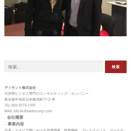
検
索:
ディサント株式会社
日伊間ビジネス専門のコンサルティング・カンパニー
東京都中央区日本橋兜町17-2-4F
TEL 050-3576-1001
MAIL info＠disantocorp.com
会社概要
-
-
事業内容
日本・イタリア間における市場調査、販路開拓、プレスイベント、マーケテ