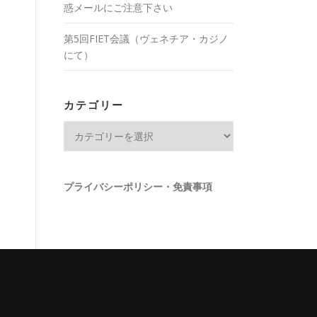
惑メールにご注意下さい
第5回FIET会議（ヴェネチア・カジノ
にて）
カテゴリー
カ
テ
ゴ
リ
プライバシーポリシー・免責事項
ー