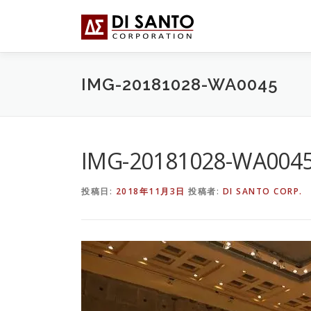
コ
ン
テ
ン
ツ
IMG-20181028-WA0045
へ
ス
キ
ッ
プ
IMG-20181028-WA004
投稿日:
2018年11月3日
投稿者:
DI SANTO CORP.