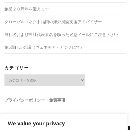
創業２０周年を迎えます
クローバルコネクト福岡の海外展開支援アドバイザー
当社名および当社代表者名を騙った迷惑メールにご注意下さい
第5回FIET会議（ヴェネチア・カジノにて）
カテゴリー
カ
テ
ゴ
リ
ー
プライバシーポリシー・免責事項
We value your privacy