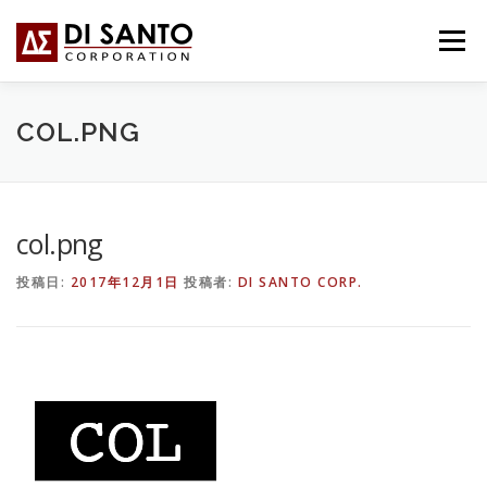
コ
ン
メニュー
テ
ン
ツ
へ
HOME
事業内容
会社概要
BLOG
COL.PNG
ス
キ
ッ
プ
お問い合わせ
ITALIANO
col.png
投稿日:
2017年12月1日
投稿者:
DI SANTO CORP.