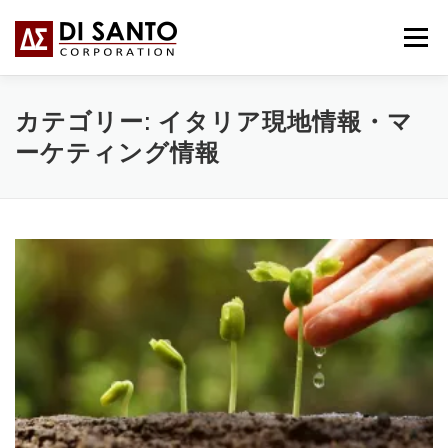
コ
ン
メニュー
テ
ン
ツ
へ
HOME
事業内容
会社概要
BLOG
カテゴリー:
イタリア現地情報・マ
ス
ーケティング情報
キ
ッ
プ
お問い合わせ
ITALIANO