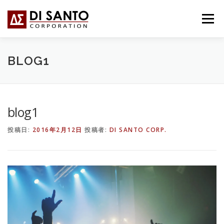
コ
ン
メニュー
テ
ン
ツ
へ
HOME
事業内容
会社概要
BLOG
BLOG1
ス
キ
ッ
プ
お問い合わせ
ITALIANO
blog1
投稿日:
2016年2月12日
投稿者:
DI SANTO CORP.