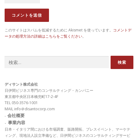
このサイトはスパムを低減するために Akismet を使っています。
コメントデ
ータの処理方法の詳細はこちらをご覧ください
。
検
索:
ディサント株式会社
日伊間ビジネス専門のコンサルティング・カンパニー
東京都中央区日本橋兜町17-2-4F
TEL 050-3576-1001
MAIL info＠disantocorp.com
会社概要
-
-
事業内容
日本・イタリア間における市場調査、販路開拓、プレスイベント、マーケテ
ィング、現地法人設立準備など、日伊間ビジネスのコンサルティングサービ